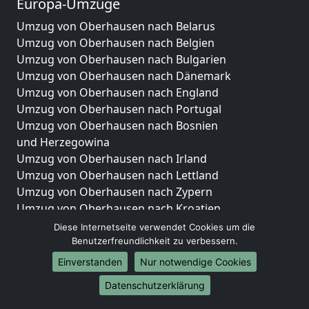
Europa-Umzüge
Umzug von Oberhausen nach Belarus
Umzug von Oberhausen nach Belgien
Umzug von Oberhausen nach Bulgarien
Umzug von Oberhausen nach Dänemark
Umzug von Oberhausen nach England
Umzug von Oberhausen nach Portugal
Umzug von Oberhausen nach Bosnien
und Herzegowina
Umzug von Oberhausen nach Irland
Umzug von Oberhausen nach Lettland
Umzug von Oberhausen nach Zypern
Umzug von Oberhausen nach Kroatien
Umzug von Oberhausen nach Estland
Diese Internetseite verwendet Cookies um die
Umzug von Oberhausen nach Finnland
Benutzerfreundlichkeit zu verbessern.
Umzug von Oberhausen nach Frankreich
Einverstanden
Nur notwendige Cookies
Umzug von Oberhausen nach Griechenland
Datenschutzerklärung
Umzug von Oberhausen nach Italien
Umzug von Oberhausen nach Liechtenstein