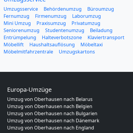
Umzugsservice
Behördenumzug
Büroumzug
Fernumzug
Firmenumzug
Laborumzug
Mini Umzug
Praxisumzug
Privatumzug
Seniorenumzug
Studentenumzug
Beiladung
Entrümpelung
Halteverbotszone
Klaviertransport
Möbellift
Haushaltsauflösung
Möbeltaxi
Möbelmitfahrzentrale
Umzugskartons
Europa-Umzüge
Umzug von Oberhausen nach Belarus
Umzug von Oberhausen nach Belgien
Umzug von Oberhausen nach Bulgarien
Umzug von Oberhausen nach Dänemark
Umzug von Oberhausen nach England