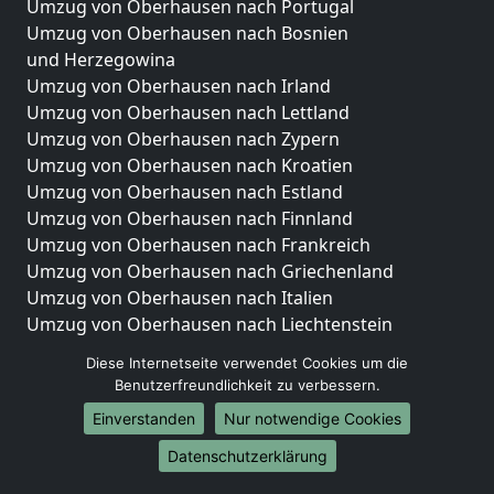
Umzug von Oberhausen nach Portugal
Umzug von Oberhausen nach Bosnien
und Herzegowina
Umzug von Oberhausen nach Irland
Umzug von Oberhausen nach Lettland
Umzug von Oberhausen nach Zypern
Umzug von Oberhausen nach Kroatien
Umzug von Oberhausen nach Estland
Umzug von Oberhausen nach Finnland
Umzug von Oberhausen nach Frankreich
Umzug von Oberhausen nach Griechenland
Umzug von Oberhausen nach Italien
Umzug von Oberhausen nach Liechtenstein
Umzug von Oberhausen nach Luxemburg
Diese Internetseite verwendet Cookies um die
Umzug von Oberhausen nach Niederlande
Benutzerfreundlichkeit zu verbessern.
Umzug von Oberhausen nach Norwegen
Einverstanden
Nur notwendige Cookies
Umzüge-Deutschlandweit
Datenschutzerklärung
Umzug von Oberhausen nach Berlin