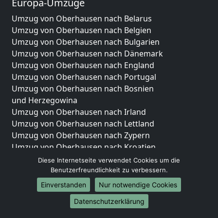
Europa-Umzüge
Umzug von Oberhausen nach Belarus
Umzug von Oberhausen nach Belgien
Umzug von Oberhausen nach Bulgarien
Umzug von Oberhausen nach Dänemark
Umzug von Oberhausen nach England
Umzug von Oberhausen nach Portugal
Umzug von Oberhausen nach Bosnien
und Herzegowina
Umzug von Oberhausen nach Irland
Umzug von Oberhausen nach Lettland
Umzug von Oberhausen nach Zypern
Umzug von Oberhausen nach Kroatien
Umzug von Oberhausen nach Estland
Diese Internetseite verwendet Cookies um die
Umzug von Oberhausen nach Finnland
Benutzerfreundlichkeit zu verbessern.
Umzug von Oberhausen nach Frankreich
Einverstanden
Nur notwendige Cookies
Umzug von Oberhausen nach Griechenland
Datenschutzerklärung
Umzug von Oberhausen nach Italien
Umzug von Oberhausen nach Liechtenstein