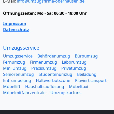
E-Mail:
info@umzugsfirma-oberhausen.de
Öffnungszeiten:
Mo - Sa: 06:30 - 18:00 Uhr
Impressum
Datenschutz
Umzugsservice
Umzugsservice
Behördenumzug
Büroumzug
Fernumzug
Firmenumzug
Laborumzug
Mini Umzug
Praxisumzug
Privatumzug
Seniorenumzug
Studentenumzug
Beiladung
Entrümpelung
Halteverbotszone
Klaviertransport
Möbellift
Haushaltsauflösung
Möbeltaxi
Möbelmitfahrzentrale
Umzugskartons