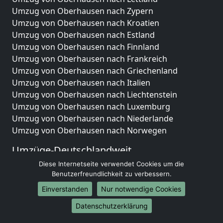
Umzug von Oberhausen nach Zypern
Umzug von Oberhausen nach Kroatien
Umzug von Oberhausen nach Estland
Umzug von Oberhausen nach Finnland
Umzug von Oberhausen nach Frankreich
Umzug von Oberhausen nach Griechenland
Umzug von Oberhausen nach Italien
Umzug von Oberhausen nach Liechtenstein
Umzug von Oberhausen nach Luxemburg
Umzug von Oberhausen nach Niederlande
Umzug von Oberhausen nach Norwegen
Umzüge-Deutschlandweit
Diese Internetseite verwendet Cookies um die
Umzug von Oberhausen nach Berlin
Benutzerfreundlichkeit zu verbessern.
Umzug von Oberhausen nach Hamburg
Umzug von Oberhausen nach München
Einverstanden
Nur notwendige Cookies
Umzug von Oberhausen nach Köln
Datenschutzerklärung
Umzug von Oberhausen nach Frankfurt am Main