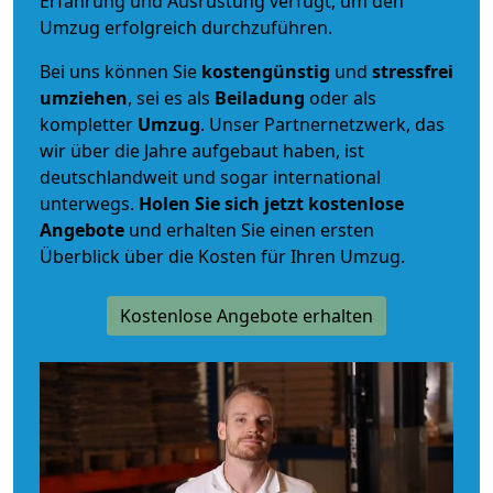
Erfahrung und Ausrüstung verfügt, um den
Umzug erfolgreich durchzuführen.
Bei uns können Sie
kostengünstig
und
stressfrei
umziehen
, sei es als
Beiladung
oder als
kompletter
Umzug
. Unser Partnernetzwerk, das
wir über die Jahre aufgebaut haben, ist
deutschlandweit und sogar international
unterwegs.
Holen Sie sich jetzt kostenlose
Angebote
und erhalten Sie einen ersten
Überblick über die Kosten für Ihren Umzug.
Kostenlose Angebote erhalten