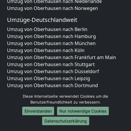
Umzug von Oberhausen nach Niederlande
Umzug von Oberhausen nach Norwegen
Umzüge-Deutschlandweit
Umzug von Oberhausen nach Berlin
Umzug von Oberhausen nach Hamburg
Umzug von Oberhausen nach München
Umzug von Oberhausen nach Köln
Umzug von Oberhausen nach Frankfurt am Main
Umzug von Oberhausen nach Stuttgart
Umzug von Oberhausen nach Düsseldorf
Umzug von Oberhausen nach Leipzig
Umzug von Oberhausen nach Dortmund
Umzug von Oberhausen nach Essen
Diese Internetseite verwendet Cookies um die
Umzug von Oberhausen nach Bremen
Benutzerfreundlichkeit zu verbessern.
Umzug von Oberhausen nach Dresden
Einverstanden
Nur notwendige Cookies
Umzug von Oberhausen nach Hannover
Umzug von Oberhausen nach Nürnberg
Datenschutzerklärung
Umzug von Oberhausen nach Duisburg