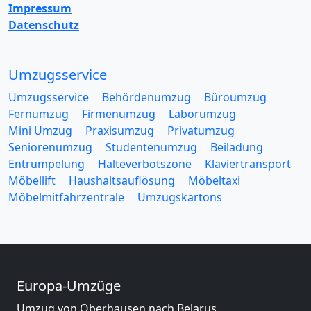
Impressum
Datenschutz
Umzugsservice
Umzugsservice
Behördenumzug
Büroumzug
Fernumzug
Firmenumzug
Laborumzug
Mini Umzug
Praxisumzug
Privatumzug
Seniorenumzug
Studentenumzug
Beiladung
Entrümpelung
Halteverbotszone
Klaviertransport
Möbellift
Haushaltsauflösung
Möbeltaxi
Möbelmitfahrzentrale
Umzugskartons
Europa-Umzüge
Umzug von Oberhausen nach Belarus