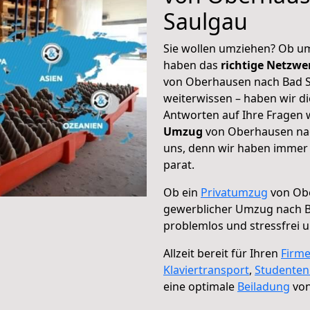
Saulgau
Sie wollen umziehen? Ob um
haben das
richtige Netzw
von Oberhausen nach Bad S
weiterwissen – haben wir di
Antworten auf Ihre Fragen 
Umzug
von Oberhausen nac
uns, denn wir haben immer 
parat.
Ob ein
Privatumzug
von Obe
gewerblicher Umzug nach 
problemlos und stressfrei 
Allzeit bereit für Ihren
Firm
Klaviertransport
,
Studente
eine optimale
Beiladung
von