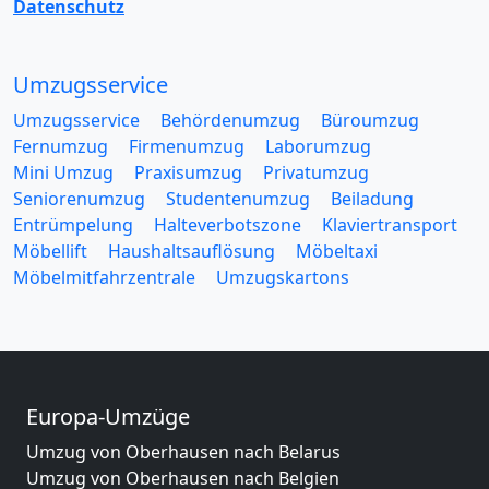
Datenschutz
Umzugsservice
Umzugsservice
Behördenumzug
Büroumzug
Fernumzug
Firmenumzug
Laborumzug
Mini Umzug
Praxisumzug
Privatumzug
Seniorenumzug
Studentenumzug
Beiladung
Entrümpelung
Halteverbotszone
Klaviertransport
Möbellift
Haushaltsauflösung
Möbeltaxi
Möbelmitfahrzentrale
Umzugskartons
Europa-Umzüge
Umzug von Oberhausen nach Belarus
Umzug von Oberhausen nach Belgien