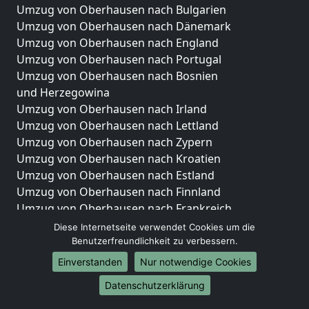
Umzug von Oberhausen nach Bulgarien
Umzug von Oberhausen nach Dänemark
Umzug von Oberhausen nach England
Umzug von Oberhausen nach Portugal
Umzug von Oberhausen nach Bosnien
und Herzegowina
Umzug von Oberhausen nach Irland
Umzug von Oberhausen nach Lettland
Umzug von Oberhausen nach Zypern
Umzug von Oberhausen nach Kroatien
Umzug von Oberhausen nach Estland
Umzug von Oberhausen nach Finnland
Umzug von Oberhausen nach Frankreich
Umzug von Oberhausen nach Griechenland
Diese Internetseite verwendet Cookies um die
Umzug von Oberhausen nach Italien
Benutzerfreundlichkeit zu verbessern.
Umzug von Oberhausen nach Liechtenstein
Einverstanden
Nur notwendige Cookies
Umzug von Oberhausen nach Luxemburg
Datenschutzerklärung
Umzug von Oberhausen nach Niederlande
Umzug von Oberhausen nach Norwegen