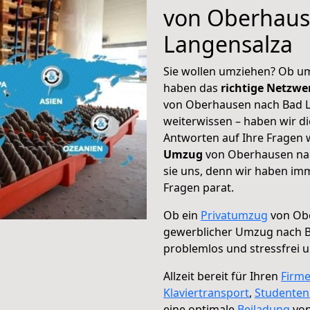
von Oberhaus
Langensalza
Sie wollen umziehen? Ob um
haben das
richtige Netzw
von Oberhausen nach Bad L
weiterwissen – haben wir di
Antworten auf Ihre Fragen 
Umzug
von Oberhausen nac
sie uns, denn wir haben im
Fragen parat.
Ob ein
Privatumzug
von Obe
gewerblicher Umzug nach B
problemlos und stressfrei 
Allzeit bereit für Ihren
Firm
Klaviertransport
,
Studente
eine optimale
Beiladung
von