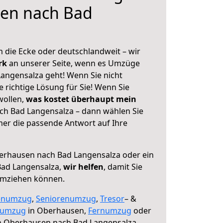
en nach Bad
 die Ecke oder deutschlandweit – wir
erk
an unserer Seite, wenn es Umzüge
angensalza geht! Wenn Sie nicht
e richtige Lösung für Sie! Wenn Sie
wollen,
was kostet überhaupt mein
h Bad Langensalza – dann wählen Sie
mer die passende Antwort auf Ihre
rhausen nach Bad Langensalza oder ein
ad Langensalza,
wir helfen
, damit Sie
umziehen können.
enumzug
,
Seniorenumzug
,
Tresor
– &
numzug
in Oberhausen,
Fernumzug
oder
 Oberhausen nach Bad Langensalza.