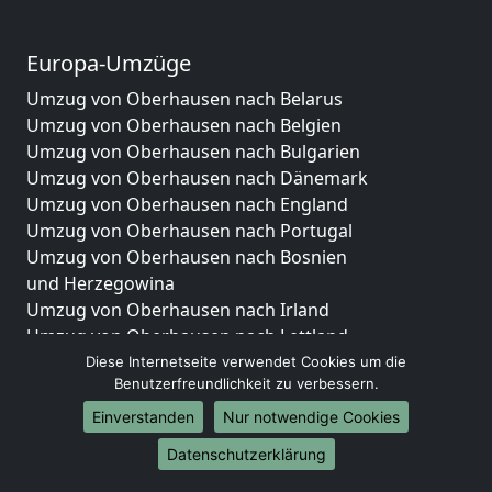
Europa-Umzüge
Umzug von Oberhausen nach Belarus
Umzug von Oberhausen nach Belgien
Umzug von Oberhausen nach Bulgarien
Umzug von Oberhausen nach Dänemark
Umzug von Oberhausen nach England
Umzug von Oberhausen nach Portugal
Umzug von Oberhausen nach Bosnien
und Herzegowina
Umzug von Oberhausen nach Irland
Umzug von Oberhausen nach Lettland
Umzug von Oberhausen nach Zypern
Diese Internetseite verwendet Cookies um die
Benutzerfreundlichkeit zu verbessern.
Umzug von Oberhausen nach Kroatien
Umzug von Oberhausen nach Estland
Einverstanden
Nur notwendige Cookies
Umzug von Oberhausen nach Finnland
Datenschutzerklärung
Umzug von Oberhausen nach Frankreich