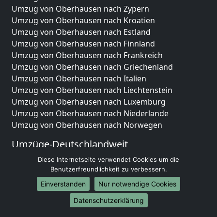
Umzug von Oberhausen nach Zypern
Umzug von Oberhausen nach Kroatien
Umzug von Oberhausen nach Estland
Umzug von Oberhausen nach Finnland
Umzug von Oberhausen nach Frankreich
Umzug von Oberhausen nach Griechenland
Umzug von Oberhausen nach Italien
Umzug von Oberhausen nach Liechtenstein
Umzug von Oberhausen nach Luxemburg
Umzug von Oberhausen nach Niederlande
Umzug von Oberhausen nach Norwegen
Umzüge-Deutschlandweit
Umzug von Oberhausen nach Berlin
Diese Internetseite verwendet Cookies um die
Benutzerfreundlichkeit zu verbessern.
Umzug von Oberhausen nach Hamburg
Umzug von Oberhausen nach München
Einverstanden
Nur notwendige Cookies
Umzug von Oberhausen nach Köln
Datenschutzerklärung
Umzug von Oberhausen nach Frankfurt am Main