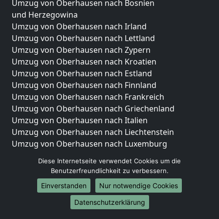
Umzug von Oberhausen nach Bosnien
und Herzegowina
Umzug von Oberhausen nach Irland
Umzug von Oberhausen nach Lettland
Umzug von Oberhausen nach Zypern
Umzug von Oberhausen nach Kroatien
Umzug von Oberhausen nach Estland
Umzug von Oberhausen nach Finnland
Umzug von Oberhausen nach Frankreich
Umzug von Oberhausen nach Griechenland
Umzug von Oberhausen nach Italien
Umzug von Oberhausen nach Liechtenstein
Umzug von Oberhausen nach Luxemburg
Umzug von Oberhausen nach Niederlande
Diese Internetseite verwendet Cookies um die
Umzug von Oberhausen nach Norwegen
Benutzerfreundlichkeit zu verbessern.
Umzüge-Deutschlandweit
Einverstanden
Nur notwendige Cookies
Umzug von Oberhausen nach Berlin
Datenschutzerklärung
Umzug von Oberhausen nach Hamburg