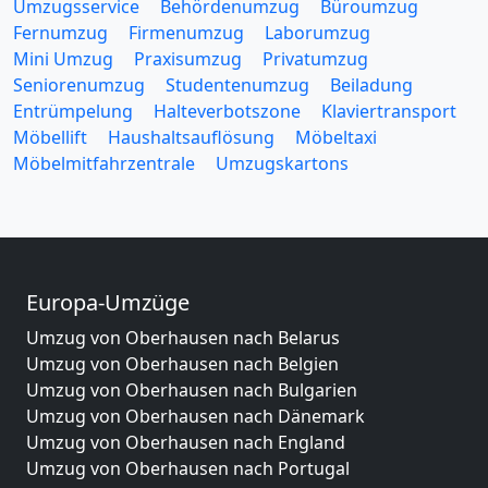
Umzugsservice
Behördenumzug
Büroumzug
Fernumzug
Firmenumzug
Laborumzug
Mini Umzug
Praxisumzug
Privatumzug
Seniorenumzug
Studentenumzug
Beiladung
Entrümpelung
Halteverbotszone
Klaviertransport
Möbellift
Haushaltsauflösung
Möbeltaxi
Möbelmitfahrzentrale
Umzugskartons
Europa-Umzüge
Umzug von Oberhausen nach Belarus
Umzug von Oberhausen nach Belgien
Umzug von Oberhausen nach Bulgarien
Umzug von Oberhausen nach Dänemark
Umzug von Oberhausen nach England
Umzug von Oberhausen nach Portugal