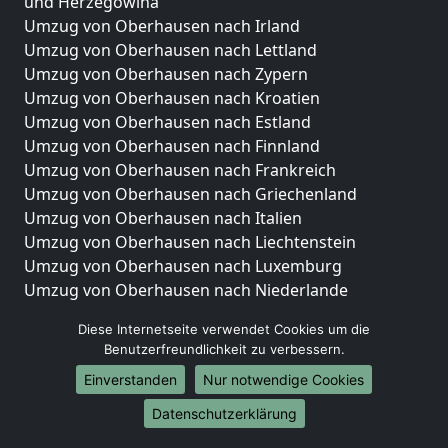
und Herzegowina
Umzug von Oberhausen nach Irland
Umzug von Oberhausen nach Lettland
Umzug von Oberhausen nach Zypern
Umzug von Oberhausen nach Kroatien
Umzug von Oberhausen nach Estland
Umzug von Oberhausen nach Finnland
Umzug von Oberhausen nach Frankreich
Umzug von Oberhausen nach Griechenland
Umzug von Oberhausen nach Italien
Umzug von Oberhausen nach Liechtenstein
Umzug von Oberhausen nach Luxemburg
Umzug von Oberhausen nach Niederlande
Umzug von Oberhausen nach Norwegen
Diese Internetseite verwendet Cookies um die
Umzüge-Deutschlandweit
Benutzerfreundlichkeit zu verbessern.
Einverstanden
Nur notwendige Cookies
Umzug von Oberhausen nach Berlin
Umzug von Oberhausen nach Hamburg
Datenschutzerklärung
Umzug von Oberhausen nach München