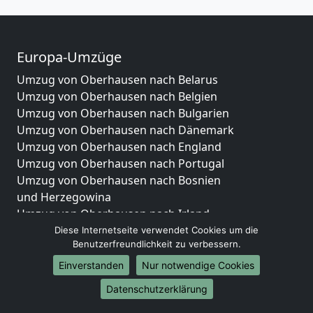
Europa-Umzüge
Umzug von Oberhausen nach Belarus
Umzug von Oberhausen nach Belgien
Umzug von Oberhausen nach Bulgarien
Umzug von Oberhausen nach Dänemark
Umzug von Oberhausen nach England
Umzug von Oberhausen nach Portugal
Umzug von Oberhausen nach Bosnien
und Herzegowina
Umzug von Oberhausen nach Irland
Umzug von Oberhausen nach Lettland
Diese Internetseite verwendet Cookies um die
Benutzerfreundlichkeit zu verbessern.
Umzug von Oberhausen nach Zypern
Umzug von Oberhausen nach Kroatien
Einverstanden
Nur notwendige Cookies
Umzug von Oberhausen nach Estland
Datenschutzerklärung
Umzug von Oberhausen nach Finnland