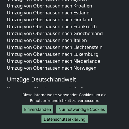
Umzug von Oberhausen nach Kroatien
Umzug von Oberhausen nach Estland
Umzug von Oberhausen nach Finnland
Umzug von Oberhausen nach Frankreich
Umzug von Oberhausen nach Griechenland
Umzug von Oberhausen nach Italien
Umzug von Oberhausen nach Liechtenstein
Umzug von Oberhausen nach Luxemburg
Umzug von Oberhausen nach Niederlande
Umzug von Oberhausen nach Norwegen
Umzüge-Deutschlandweit
Umzug von Oberhausen nach Berlin
Umzug von Oberhausen nach Hamburg
Diese Internetseite verwendet Cookies um die
Benutzerfreundlichkeit zu verbessern.
Umzug von Oberhausen nach München
Umzug von Oberhausen nach Köln
Einverstanden
Nur notwendige Cookies
Umzug von Oberhausen nach Frankfurt am Main
Datenschutzerklärung
Umzug von Oberhausen nach Stuttgart